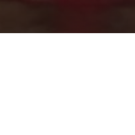
À propos de l'Observatoire Chahed
L'Observatoire Chahed a été lancé en juillet 2011
sous forme d'un réseau d'organisations et
d'associations civiles pour soutenir et surveiller le
processus électoral à toutes ses étapes.