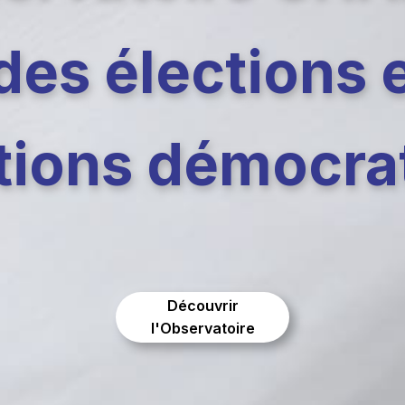
es élections 
itions démocra
Découvrir
l'Observatoire