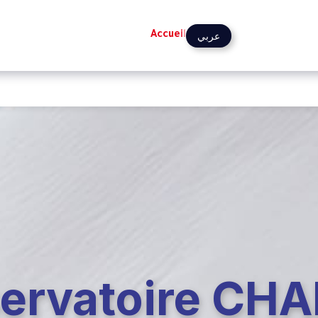
Accueil
عربي
ervatoire CH