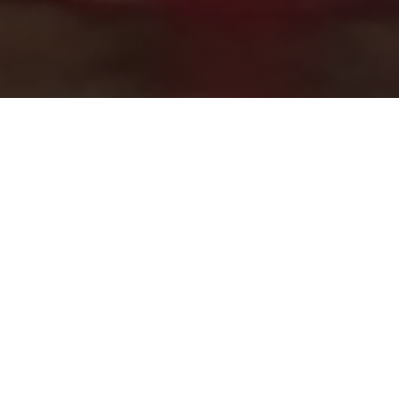
À propos de l'Observatoire Chahed
L'Observatoire Chahed a été lancé en juillet 2011
sous forme d'un réseau d'organisations et
d'associations civiles pour soutenir et surveiller le
processus électoral à toutes ses étapes.