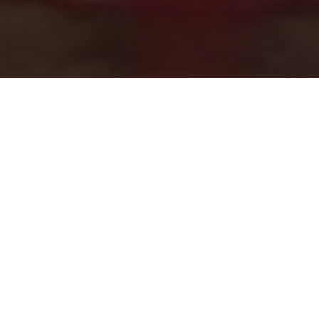
À propos de l'Observatoire Chahed
L'Observatoire Chahed a été lancé en juillet 2011
sous forme d'un réseau d'organisations et
d'associations civiles pour soutenir et surveiller le
processus électoral à toutes ses étapes.